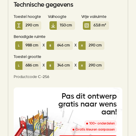
Technische gegevens
Toestel hoogte
Valhoogte
Vrije valruimte
290 cm
150 cm
63.8 m²
Benodigde ruimte
988 cm
X
646 cm
X
290 cm
Toestel grootte
686 cm
X
346 cm
X
290 cm
Productcode
C-256
Pas dit ontwerp
gratis naar wens
aan!
100+ onderdelen
Gratis kleuren aanpassen