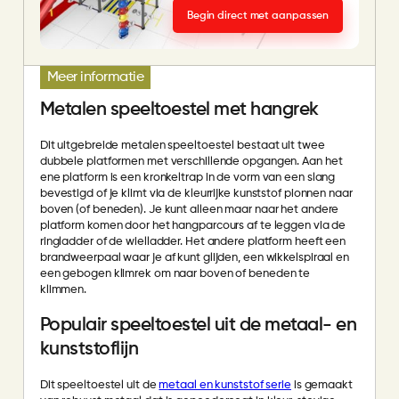
Begin direct met aanpassen
Meer informatie
Metalen speeltoestel met hangrek
Dit uitgebreide metalen speeltoestel bestaat uit twee
dubbele platformen met verschillende opgangen. Aan het
ene platform is een kronkeltrap in de vorm van een slang
bevestigd of je klimt via de kleurrijke kunststof pionnen naar
boven (of beneden). Je kunt alleen maar naar het andere
platform komen door het hangparcours af te leggen via de
ringladder of de wielladder. Het andere platform heeft een
brandweerpaal waar je af kunt glijden, een wikkelspiraal en
een gebogen klimrek om naar boven of beneden te
klimmen.
Populair speeltoestel uit de metaal- en
kunststoflijn
Dit speeltoestel uit de
metaal en kunststof serie
is gemaakt