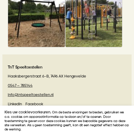
voor Speeltuin Vuren
Basisschool de Plattenburg
Woelwaters te Ulft
Doetinchem
TnT Speeltoestellen
Haaksbergerstraat 6-B, 7496 AX Hengevelde
0547 – 785144
info@tntspeeltoestellen.nl
LinkedIn
Facebook
Kies uw cookievoorkeuren.
Om de beste ervaringen te bieden, gebruiken we
Algemene voorwaarden
o.a. cookies om apparaatinformatie op te slaan en/of te openen. Door
toestemming te geven voor deze cookies kunnen we bepaalde gegevens op deze
site verwerken. Als u geen toestemming geeft, kan dit een negatief effect hebben op
Beoordelingen van onze klanten
de werking.