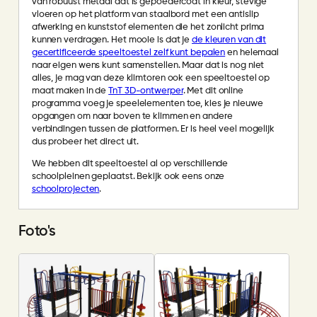
van robuust metaal dat is gepoedercoat in kleur, stevige
vloeren op het platform van staalbord met een antislip
afwerking en kunststof elementen die het zonlicht prima
kunnen verdragen. Het mooie is dat je
de kleuren van dit
gecertificeerde speeltoestel zelf kunt bepalen
en helemaal
naar eigen wens kunt samenstellen. Maar dat is nog niet
alles, je mag van deze klimtoren ook een speeltoestel op
maat maken in de
TnT 3D-ontwerper
. Met dit online
programma voeg je speelelementen toe, kies je nieuwe
opgangen om naar boven te klimmen en andere
verbindingen tussen de platformen. Er is heel veel mogelijk
dus probeer het direct uit.
We hebben dit speeltoestel al op verschillende
schoolpleinen geplaatst. Bekijk ook eens onze
schoolprojecten
.
Foto's