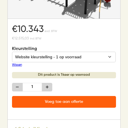
€
10.343
excl. BTW
€
12.515,03
incl. BTW
Kleurstelling
Wissen
Dit product is 1 keer op voorraad
Speeltoestel
met
hangrek
en
Voeg toe aan offerte
rondloop
aantal