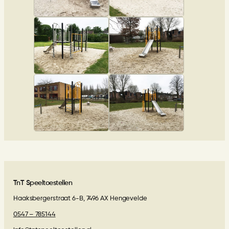
TnT Speeltoestellen
Haaksbergerstraat 6-B, 7496 AX Hengevelde
0547 – 785144