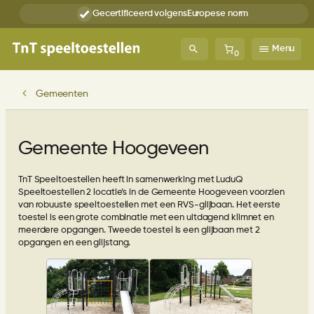
Ga
Gecertificeerd volgens
Europese norm
naar
de
inhoud
Menu
0
Gemeenten
Gemeente Hoogeveen
TnT Speeltoestellen heeft in samenwerking met LuduQ
Speeltoestellen 2 locatie’s in de Gemeente Hoogeveen voorzien
van robuuste speeltoestellen met een RVS-glijbaan. Het eerste
toestel is een grote combinatie met een uitdagend klimnet en
meerdere opgangen. Tweede toestel is een glijbaan met 2
opgangen en een glijstang.