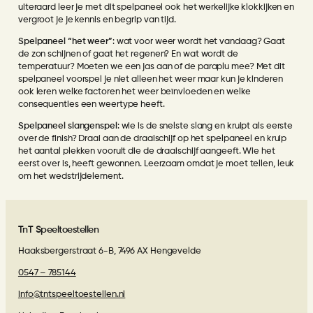
uiteraard leer je met dit spelpaneel ook het werkelijke klokkijken en
vergroot je je kennis en begrip van tijd.
Spelpaneel “het weer”
: wat voor weer wordt het vandaag? Gaat
de zon schijnen of gaat het regenen? En wat wordt de
temperatuur? Moeten we een jas aan of de paraplu mee? Met dit
spelpaneel voorspel je niet alleen het weer maar kun je kinderen
ook leren welke factoren het weer beïnvloeden en welke
consequenties een weertype heeft.
Spelpaneel slangenspel
: wie is de snelste slang en kruipt als eerste
over de finish? Draai aan de draaischijf op het spelpaneel en kruip
het aantal plekken vooruit die de draaischijf aangeeft. Wie het
eerst over is, heeft gewonnen. Leerzaam omdat je moet tellen, leuk
om het wedstrijdelement.
TnT Speeltoestellen
Haaksbergerstraat 6-B, 7496 AX Hengevelde
0547 – 785144
info@tntspeeltoestellen.nl