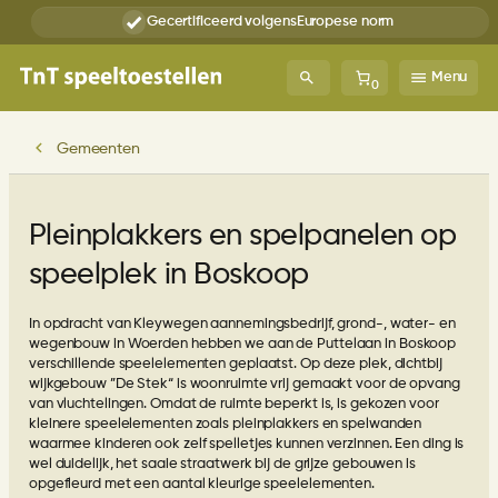
Ga
Gecertificeerd volgens
Europese norm
naar
de
inhoud
Menu
0
Gemeenten
Pleinplakkers en spelpanelen op
speelplek in Boskoop
In opdracht van Kleywegen aannemingsbedrijf, grond-, water- en
wegenbouw in Woerden hebben we aan de Puttelaan in Boskoop
verschillende speelelementen geplaatst. Op deze plek, dichtbij
wijkgebouw ”De Stek“ is woonruimte vrij gemaakt voor de opvang
van vluchtelingen. Omdat de ruimte beperkt is, is gekozen voor
kleinere speelelementen zoals pleinplakkers en spelwanden
waarmee kinderen ook zelf spelletjes kunnen verzinnen. Een ding is
wel duidelijk, het saaie straatwerk bij de grijze gebouwen is
opgefleurd met een aantal kleurige speelelementen.