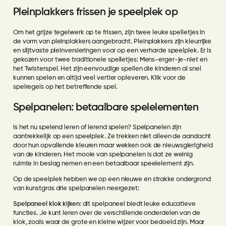
Pleinplakkers frissen je speelplek op
Om het grijze tegelwerk op te frissen, zijn twee leuke spelletjes in
de vorm van pleinplakkers aangebracht. Pleinplakkers zijn kleurrijke
en slijtvaste pleinversieringen voor op een verharde speelplek. Er is
gekozen voor twee traditionele spelletjes:
Mens-erger-je-niet
en
het
Twisterspel
. Het zijn eenvoudige spellen die kinderen al snel
kunnen spelen en altijd veel vertier opleveren. Klik voor de
spelregels op het betreffende spel.
Spelpanelen: betaalbare spelelementen
Is het nu spelend leren of lerend spelen? Spelpanelen zijn
aantrekkelijk op een speelplek. Ze trekken niet alleen de aandacht
door hun opvallende kleuren maar wekken ook de nieuwsgierigheid
van de kinderen. Het mooie van spelpanelen is dat ze weinig
ruimte in beslag nemen en een betaalbaar speelelement zijn.
Op de speelplek hebben we op een nieuwe en strakke ondergrond
van kunstgras drie spelpanelen neergezet:
Spelpaneel klok kijken
: dit spelpaneel biedt leuke educatieve
functies. Je kunt leren over de verschillende onderdelen van de
klok, zoals waar de grote en kleine wijzer voor bedoeld zijn. Maar