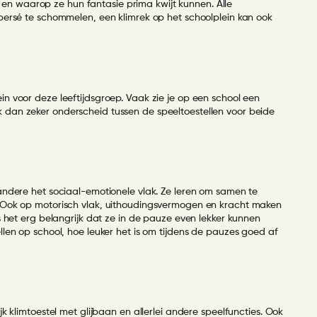
ep en waarop ze hun fantasie prima kwijt kunnen. Alle
 persé te schommelen, een klimrek op het schoolplein kan ook
lein voor deze leeftijdsgroep. Vaak zie je op een school een
 dan zeker onderscheid tussen de speeltoestellen voor beide
 andere het sociaal-emotionele vlak. Ze leren om samen te
n. Ook op motorisch vlak, uithoudingsvermogen en kracht maken
s het erg belangrijk dat ze in de pauze even lekker kunnen
llen op school, hoe leuker het is om tijdens de pauzes goed af
k klimtoestel met glijbaan en allerlei andere speelfuncties. Ook