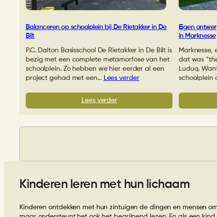
Gorssel
Balanceren op schoolplein bij De Rietakker in De
Eigen ontwer
Bilt
in Marknesse
P.C. Dalton Basisschool De Rietakker in De Bilt is
Marknesse, 
bezig met een complete metamorfose van het
dat was “th
schoolplein. Zo hebben we hier eerder al een
Luduq. Want 
project gehad met een…
Lees verder
schoolplein
:
Lees verder
Balanceren
op
schoolplein
bij
De
Rietakker
in
De
Kinderen leren met hun lichaam
Bilt
Kinderen ontdekken met hun zintuigen de dingen en mensen om he
maar ondersteunt het ook het begrijpend lezen. En als een kind e