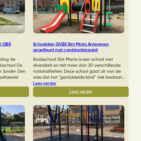
schaduwdoek
rle
voor
twerpen
OBS
De
eltoestel
Tovercirkel
r
Hoofddorp
oolplein
ij OBS
Schoolplein GVBS Sint Maria Antwerpen
opgefleurd met combinatietoestel
chting de
Basisschool Sint Maria is een school met
isschool De
diversiteit en telt meer dan 20 verschillende
er (onder Den
nationaliteiten. Deze school gaat uit van de
eltoestel
visie dat het “gemiddelde kind” niet bestaat…
Lees verder
:
Lees verder
op
Schoolplein
elplezier
GVBS
Sint
oolplein
Maria
Antwerpen
S
opgefleurd
lemschool
met
ster
combinatietoestel