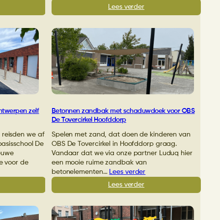
:
Lees verder
urig
Speelplaats
eltoestel
Joh.
r
Bogermanschool
oolplein
Vriezenveen
isschool
ondergaat
jamin
transformatie
nssum
ntwerpen zelf
Betonnen zandbak met schaduwdoek voor OBS
De Tovercirkel Hoofddorp
 reisden we af
Spelen met zand, dat doen de kinderen van
 basisschool De
OBS De Tovercirkel in Hoofddorp graag.
ieuwe
Vandaar dat we via onze partner Luduq hier
ze voor de
een mooie ruime zandbak van
betonelementen…
Lees verder
:
Lees verder
rlingen
Betonnen
zandbak
meleon
met