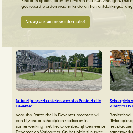
Kinderen spelen, leren en ervaren met hun zintuigen. Dus 
gecreëerd worden waarin kinderen hun ontdekkingsdrang 
Vraag ons om meer informatie!
Natuurlijke speeltoestellen voor sbo Panta rhei in
Schoolplein 
Deventer
kunstgras in
Voor sbo Panta rhei in Deventer mochten wij
Basisschool 
een bijzonder schoolplein realiseren in
flinke opkna
samenwerking met het Groenbedrijf Gemeente
het plaatsen
Deventer en Variograss. Op het plein zijn twee
samenwerkin