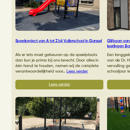
Hagenpoort
in
Deventer
Speelproject van A tot Z bij Vullerschool in Gorssel
Glijbaan van
leerlingen Ba
Als er iets moet gebeuren op de speelplaats
Een langgeko
dan kun je prima bij ons terecht. Door alles in
van de Dr. H
één hand te houden, nemen wij de complete
vervulling g
verantwoordelijkheid voor…
Lees verder
schooljaar 
:
Lees verder
Speelproject
van
A
tot
Z
bij
Vullerschool
in