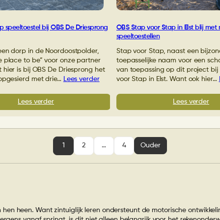
Bavinckschool!
p speeltoestel bij OBS De Driesprong
OBS Stap voor Stap in Elst blij met
speeltoestellen
een dorp in de Noordoostpolder,
Stap voor Stap, naast een bijzon
e place to be” voor onze partner
toepasselijke naam voor een scho
hier is bij OBS De Driesprong het
van toepassing op dit project bi
 opgesierd met drie…
Lees verder
voor Stap in Elst. Want ook hier…
:
:
Lees verder
Lees verder
Eigen
OB
ontwerp
Sta
speeltoestel
voo
bij
Sta
1
2
…
4
Ouder
OBS
in
De
Elst
Driesprong
blij
in
me
Marknesse
nie
spe
n heen. Want zintuiglijk leren ondersteunt de motorische ontwikkelin
rgens vanaf springt, is dit niet alleen belangrijk voor het rekenonderwi