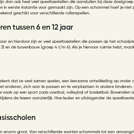
 zijn dan ook heel veel speeltoestellen die aansluiten bij deze doelgro
e in eerste instantie voor gemaakt zijn. Op een schommel hoef je niet
tekend geschikt voor verschillende rollenspellen.
ren tussen 6 en 12 jaar
2 jaar en hierdoor zijn er veel speeltoestellen die passen op het schoolp
3) en de bovenbouw (groep 4 t/m 6). Als je hiervoor ruimte hebt, maak
betekent dat ze veel samen spelen, een leerzame ontwikkeling op onder
 met anderen, zich aan te passen en te verplaatsen in andere kindere
e vaak op een sport zoals voetbal, volleybal of basketbal. Bovendien i
jdens de lessen aanzienlijk. Hoe leuker en uitdagender de speeltoeste
asisscholen
len enorm groot. Van verschillende soorten schommels tot een omvangrij