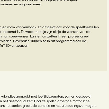
chommelen en nog veel meer.
g en vorm van vermaak. En dit geldt ook voor de speeltoestellen
 bestemd is. En waar moet je zijn als je de wensen van de
eren hun speelwensen kunnen omzetten in een professioneel
verbinden. Bovendien kunnen ze in dit programma ook de
TnT 3D-ontwerper!
den vriendjes gemaakt met leeftijdsgenoten, samen gespeeld
het allemaal al zelf. Door te spelen groeit de motorische
ens het spelen groeit de conditie en het uithoudingsvermogen.