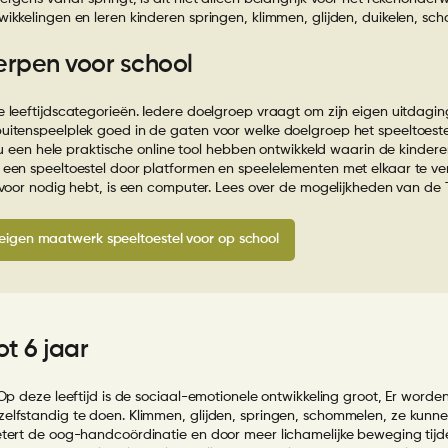
wikkelingen en leren kinderen springen, klimmen, glijden, duikelen, s
erpen voor school
 leeftijdscategorieën. Iedere doelgroep vraagt om zijn eigen uitdagin
uitenspeelplek goed in de gaten voor welke doelgroep het speeltoestel
j nu een hele praktische online tool hebben ontwikkeld waarin de kind
f een speeltoestel door platformen en speelelementen met elkaar te 
rvoor nodig hebt, is een computer. Lees over de mogelijkheden van de
eigen maatwerk speeltoestel voor op school
ot 6 jaar
 Op deze leeftijd is de sociaal-emotionele ontwikkeling groot, Er wor
elfstandig te doen. Klimmen, glijden, springen, schommelen, ze kunnen 
etert de oog-handcoördinatie en door meer lichamelijke beweging tijd