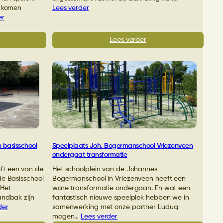
m komen
Lees verder
er
:
Lees verder
euwe
Klimtoestel
eltoestellen
in
r
huisstijlkleuren
oolplein
bij
OBS
De
Vlinder
in
uwstadt
Ter
Apel
n basisschool
Speelplaats Joh. Bogermanschool Vriezenveen
ondergaat transformatie
ft een van de
Het schoolplein van de Johannes
de Basisschool
Bogermanschool in Vriezenveen heeft een
 Het
ware transformatie ondergaan. En wat een
andbak zijn
fantastisch nieuwe speelplek hebben we in
der
samenwerking met onze partner Luduq
mogen…
Lees verder