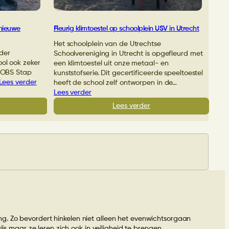
 nieuwe
Fleurig klimtoestel op schoolplein USV in Utrecht
Het schoolplein van de Utrechtse
der
Schoolvereniging in Utrecht is opgefleurd met
ol ook zeker
een klimtoestel uit onze metaal- en
j OBS Stap
kunststofserie. Dit gecertificeerde speeltoestel
Lees verder
heeft de school zelf ontworpen in de…
Lees verder
:
Lees verder
S
Fleurig
p
klimtoestel
r
op
p
schoolplein
USV
in
Utrecht
t
uwe
eltoestellen
g. Zo bevordert hinkelen niet alleen het evenwichtsorgaan
js maar ze leren zich ook in veiligheid te brengen.