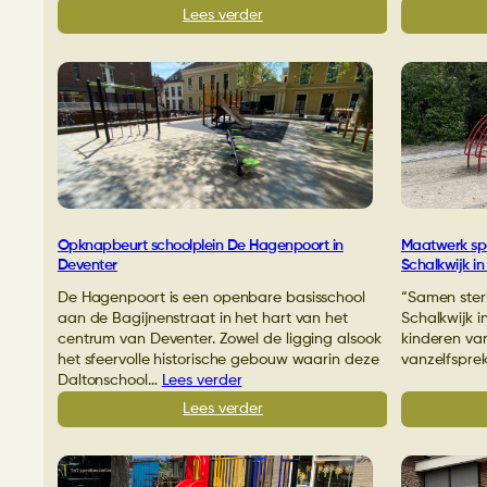
:
Lees verder
Fleurig
speeltoestel
op
schoolplein
De
Achtbaan
in
Voorhout
Opknapbeurt schoolplein De Hagenpoort in
Maatwerk spe
Deventer
Schalkwijk i
De Hagenpoort is een openbare basisschool
“Samen sterk
aan de Bagijnenstraat in het hart van het
Schalkwijk i
centrum van Deventer. Zowel de ligging alsook
kinderen van 
het sfeervolle historische gebouw waarin deze
vanzelfspre
Daltonschool…
Lees verder
:
Lees verder
Opknapbeurt
schoolplein
De