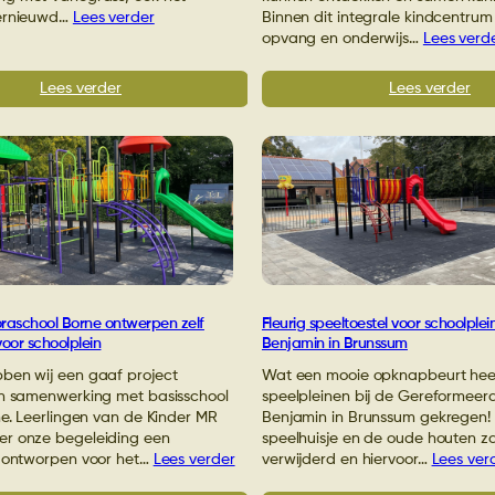
vernieuwd…
Lees verder
Binnen dit integrale kindcentru
opvang en onderwijs…
Lees verd
:
:
Lees verder
Lees verder
Schoolplein
Ni
vernieuwd
spe
met
voo
speeltoestellen
sch
en
IKC
kunstgras
De
in
Eik
Groenlo
in
Nie
oraschool Borne ontwerpen zelf
Fleurig speeltoestel voor schoolplei
voor schoolplein
Benjamin in Brunssum
ben wij een gaaf project
Wat een mooie opknapbeurt hee
in samenwerking met basisschool
speelpleinen bij de Gereformeer
ne. Leerlingen van de Kinder MR
Benjamin in Brunssum gekregen!
r onze begeleiding een
speelhuisje en de oude houten z
l ontworpen voor het…
Lees verder
verwijderd en hiervoor…
Lees ver