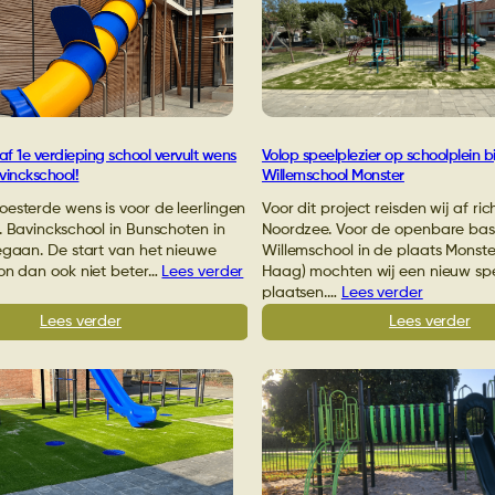
ontworpen
in
door
Goi
IKC
on
Schalkwijk
zelf
in
spe
Haarlem
voo
sch
af 1e verdieping school vervult wens
Volop speelplezier op schoolplein b
vinckschool!
Willemschool Monster
esterde wens is voor de leerlingen
Voor dit project reisden wij af ri
. Bavinckschool in Bunschoten in
Noordzee. Voor de openbare bas
egaan. De start van het nieuwe
Willemschool in de plaats Monst
kon dan ook niet beter…
Lees verder
Haag) mochten wij een nieuw spe
plaatsen.…
Lees verder
:
:
Lees verder
Lees verder
Glijbaan
Vol
vanaf
spe
1e
op
verdieping
sch
school
bij
vervult
OB
wens
Wil
leerlingen
Mon