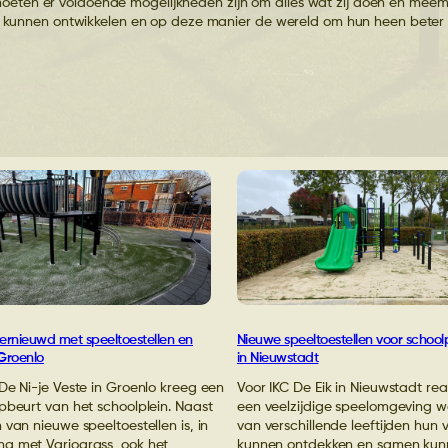
Rubb
moeten er voldoende mogelijkheden zijn om alles wat zij doen en meem
Glij
Kind
kunnen ontwikkelen en op deze manier de wereld om hun heen beter l
Over
Voet
Natuurl
Cont
Muziekinstrumenten
Klim
Scho
speelto
Mont
Con
Muzi
Spor
Schommels
Special
Ont
Plan
Sch
Zorg
Speelhuisjes
Speelp
De T
Info
spee
Spee
spee
Straatmeubilair
Veerbe
Stra
Gara
Wiptoestellen
Zandb
Wipt
vernieuwd met speeltoestellen en
Nieuwe speeltoestellen voor schoolp
 Groenlo
in Nieuwstadt
De Ni-je Veste in Groenlo kreeg een
Voor IKC De Eik in Nieuwstadt re
pbeurt van het schoolplein. Naast
een veelzijdige speelomgeving w
 van nieuwe speeltoestellen is, in
van verschillende leeftijden hun
g met Variograss, ook het
kunnen ontdekken en samen kunn