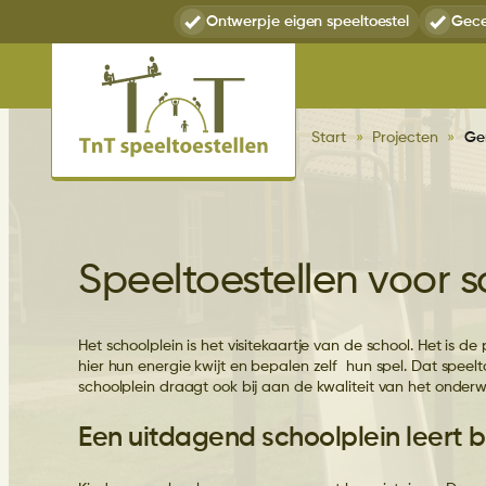
Ga
Ontwerp
je eigen speeltoestel
Gece
naar
de
inhoud
Start
»
Projecten
»
Ge
Speeltoestellen voor s
Het schoolplein is het visitekaartje van de school. Het is 
hier hun energie kwijt en bepalen zelf hun spel. Dat speel
schoolplein draagt ook bij aan de kwaliteit van het onder
Een uitdagend schoolplein leert b