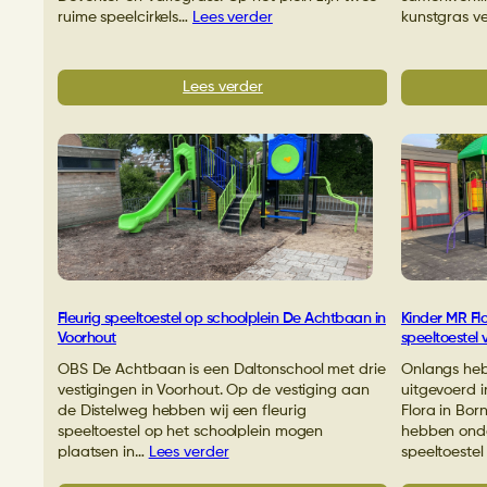
ruime speelcirkels…
Lees verder
kunstgras 
:
Lees verder
Natuurlijke
speeltoestellen
voor
sbo
Panta
rhei
in
Deventer
Fleurig speeltoestel op schoolplein De Achtbaan in
Kinder MR Fl
Voorhout
speeltoestel 
OBS De Achtbaan is een Daltonschool met drie
Onlangs heb
vestigingen in Voorhout. Op de vestiging aan
uitgevoerd 
de Distelweg hebben wij een fleurig
Flora in Bor
speeltoestel op het schoolplein mogen
hebben onde
plaatsen in…
Lees verder
speeltoeste