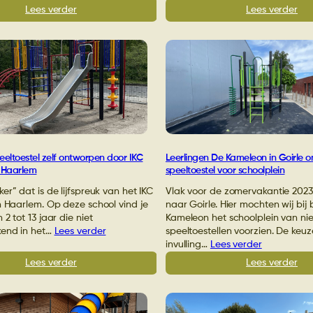
:
:
Lees verder
Lees verder
Kinder
Fle
MR
spe
Floraschool
voo
Borne
sch
ontwerpen
bas
zelf
Ben
speeltoestel
in
voor
Bru
schoolplein
eltoestel zelf ontworpen door IKC
Leerlingen De Kameleon in Goirle o
n Haarlem
speeltoestel voor schoolplein
er” dat is de lijfspreuk van het IKC
Vlak voor de zomervakantie 2023
n Haarlem. Op deze school vind je
naar Goirle. Hier mochten wij bij
2 tot 13 jaar die niet
Kameleon het schoolplein van n
kend in het…
Lees verder
speeltoestellen voorzien. De keu
invulling…
Lees verder
:
:
Lees verder
Lees verder
Maatwerk
Lee
speeltoestel
De
zelf
Ka