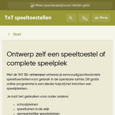
Gecertificeerd volgens
Europese norm
Ga
Meer speelwaarde
voor minder geld
naar
de
inhoud
Menu
0
Start
Ontwerp zelf een speeltoestel of
complete speelplek
Met de
TnT 3D-ontwerper
ontwerp je eenvoudig professionele
speeltoestellen voor gebruik in de openbare ruimte. Dit gratis
online programma is een ideale hulp bij het inrichten van
speelplekken.
Je kunt het gebruiken voor onder andere:
schoolpleinen
speeltuinen in de wijk
gemeentelijke speelplekken