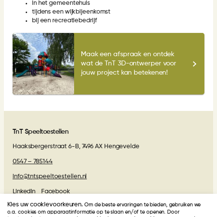
in het gemeentehuis
tijdens een wijkbijeenkomst
bij een recreatiebedrijf
Maak een afspraak en ontdek
wat de TnT 3D-ontwerper voor
jouw project kan betekenen!
TnT Speeltoestellen
Haaksbergerstraat 6-B, 7496 AX Hengevelde
0547 – 785144
info@tntspeeltoestellen.nl
LinkedIn
Facebook
Kies uw cookievoorkeuren.
Om de beste ervaringen te bieden, gebruiken we
Algemene voorwaarden
o.a. cookies om apparaatinformatie op te slaan en/of te openen. Door