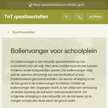
Gecertificeerd volgens
Europese norm
Ga
Meer speelwaarde
voor minder geld
naar
de
inhoud
Menu
0
Sporttoestellen
Ballenvanger voor schoolplein
De ballenvanger is een kleurrijk speelelement op het
schoolplein of in de wijk. Met deze vrolijke eyecatcher kunnen
kinderen leuke balspelletjes spelen. De ballenvanger mag
wel de speelse uitvoering van een korfbalkorf of een
basketbaldoel genoemd worden. De eerste uitdaging is om
de bal goed in de ballenvanger te mikken. Omdat de
ballenvanger vier uitgangen heeft, is het altijd een verrassing
uit welke opening de bal weer naar beneden komt. De
volgende uitdaging is dan natuurlijk om de bal weer op te
vangen zonder dat deze eerst de grond raakt.