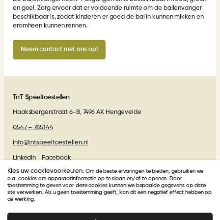
en geel. Zorg ervoor dat er voldoende ruimte om de ballenvanger
beschikbaar is, zodat kinderen er goed de bal in kunnen mikken en
eromheen kunnen rennen.
Neem contact met ons op!
TnT Speeltoestellen
Haaksbergerstraat 6-B, 7496 AX Hengevelde
0547 – 785144
info@tntspeeltoestellen.nl
LinkedIn
Facebook
Kies uw cookievoorkeuren.
Om de beste ervaringen te bieden, gebruiken we
Algemene voorwaarden
o.a. cookies om apparaatinformatie op te slaan en/of te openen. Door
toestemming te geven voor deze cookies kunnen we bepaalde gegevens op deze
site verwerken. Als u geen toestemming geeft, kan dit een negatief effect hebben op
Beoordelingen van onze klanten
de werking.