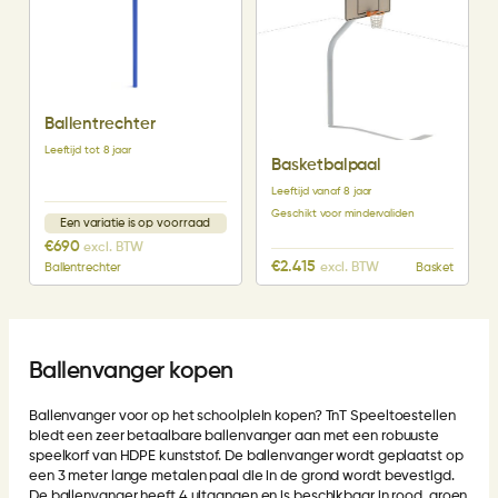
Ballentrechter
Leeftijd tot 8 jaar
Basketbalpaal
Leeftijd vanaf 8 jaar
Geschikt voor mindervaliden
Een variatie is op voorraad
€
690
excl. BTW
€
2.415
excl. BTW
Ballentrechter
Basket
Ballenvanger kopen
Ballenvanger voor op het schoolplein kopen? TnT Speeltoestellen
biedt een zeer betaalbare ballenvanger aan met een robuuste
speelkorf van HDPE kunststof. De ballenvanger wordt geplaatst op
een 3 meter lange metalen paal die in de grond wordt bevestigd.
De ballenvanger heeft 4 uitgangen en is beschikbaar in rood, groen