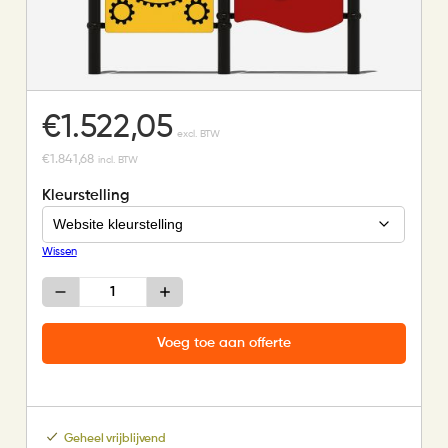
€
1.522,05
excl. BTW
€
1.841,68
incl. BTW
Kleurstelling
Wissen
PE
speeltoestel
educatief
rekenen
Voeg toe aan offerte
en
taal
aantal
Geheel vrijblijvend