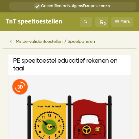
Gecertificeerd volgens
Europese norm
Menu
0
Mindervalidentoestellen
/
Speelpanelen
PE speeltoestel educatief rekenen en
taal