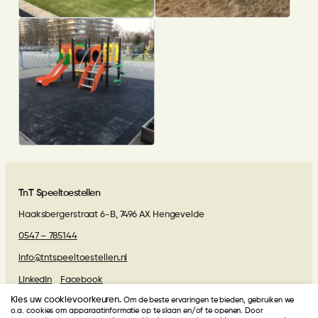
Al Amana Ede
Basisschool de Plattenburg
Doetinchem
Stichting Spelenderwijs Utrecht,
Locatie El Warda
TnT Speeltoestellen
Haaksbergerstraat 6-B, 7496 AX Hengevelde
0547 – 785144
info@tntspeeltoestellen.nl
LinkedIn
Facebook
Kies uw cookievoorkeuren.
Om de beste ervaringen te bieden, gebruiken we
Algemene voorwaarden
o.a. cookies om apparaatinformatie op te slaan en/of te openen. Door