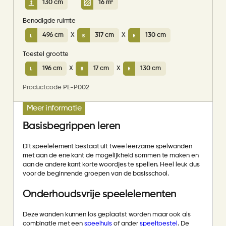
130 cm
16 m²
Benodigde ruimte
496 cm
X
317 cm
X
130 cm
Toestel grootte
196 cm
X
17 cm
X
130 cm
Productcode
PE-P002
Meer informatie
Basisbegrippen leren
Dit speelelement bestaat uit twee leerzame spelwanden
met aan de ene kant de mogelijkheid sommen te maken en
aan de andere kant korte woordjes te spellen. Heel leuk dus
voor de beginnende groepen van de basisschool.
Onderhoudsvrije speelelementen
Deze wanden kunnen los geplaatst worden maar ook als
combinatie met een
speelhuis
of ander
speeltoestel
. De