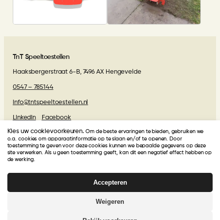
TnT Speeltoestellen
Haaksbergerstraat 6-B, 7496 AX Hengevelde
0547 – 785144
info@tntspeeltoestellen.nl
LinkedIn
Facebook
Kies uw cookievoorkeuren.
Om de beste ervaringen te bieden, gebruiken we
Algemene voorwaarden
o.a. cookies om apparaatinformatie op te slaan en/of te openen. Door
toestemming te geven voor deze cookies kunnen we bepaalde gegevens op deze
site verwerken. Als u geen toestemming geeft, kan dit een negatief effect hebben op
Beoordelingen van onze klanten
de werking.
Accepteren
TnT Speeltoestellen
krijgt van onze klanten een
4.9
/
5
!
Gebasseerd op
27
beoordelingen
Weigeren
© 2026 | Webdesign
Kuipers Design