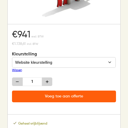
€
941
excl. BTW
€
1.138,61
incl. BTW
Kleurstelling
Wissen
Speelvarken
-
boter
kaas
Voeg toe aan offerte
en
eieren
aantal
Geheel vrijblijvend