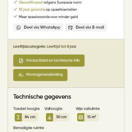
Gecertificeerd
volgens Europese norm
10 jaar garantie
op speeltoestellen
Meer speelwaarde voor minder geld
Deel via WhatsApp
Deel via E-mail
Leeftijdscategorie:
Leeftijd tot 8 jaar
Productblad en technische info
Montagehandleiding
Technische gegevens
Toestel hoogte
Valhoogte
Vrije valruimte
84 cm
30 cm
15 m²
Benodigde ruimte