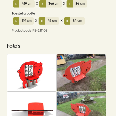
419 cm
X
346 cm
X
84 cm
Toestel grootte
119 cm
X
46 cm
X
84 cm
Productcode
PE-211108
Foto's